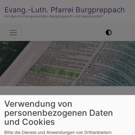
Evang.-Luth. Pfarrei Burgpreppach
mit den Kirchengemeinden Burgpreppach und Ueschersdorf
Hauptnavigation
Startseite
Leben begleiten
Konfirmation
Der
Verwendung von
Konfirmationsspruch
personenbezogenen Daten
und Cookies
Der
Bitte die Dienste und Anwendungen von Drittanbietern