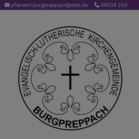
Direkt
pfarramt.burgpreppach@elkb.de
09534 254
zum
Inhalt