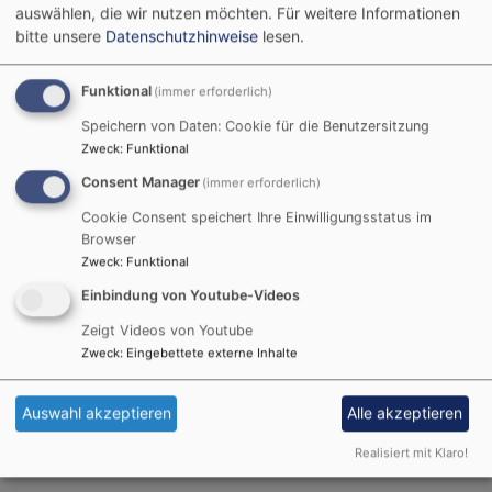
Konfirmationsspruch
auswählen, die wir nutzen möchten.
Für weitere Informationen
bitte unsere
Datenschutzhinweise
lesen.
Funktional
(immer erforderlich)
Es ist eine lange lutherische Tradition, dass die Bibel
Speichern von Daten: Cookie für die Benutzersitzung
eine wichtige Rolle spielt. Martin Luther hat die Heilige
Zweck
:
Funktional
Schrift ins Deutsche übersetzt, damit alle sie selbst
lesen können. Denn Gott spricht zu jeder und jedem
Consent Manager
(immer erforderlich)
von uns – ganz besonders in der Bibel. Darum gibt es
Cookie Consent speichert Ihre Einwilligungsstatus im
zu allen wichtigen Lebensabschnitten in der Kirche ein
Browser
Bibelwort.
Zweck
:
Funktional
Einbindung von Youtube-Videos
Für die Konfirmation suchen die Konfirmanden selbst
einen Vers aus. Dies geschieht in der Regel an einem
Zeigt Videos von Youtube
Zweck
:
Eingebettete externe Inhalte
der Konfirmanden-Tage, an dem sie mit ausreichend
Zeit sowie Hilfe und Unterstützung einen Vers
heraussuchen. Dieser Satz soll ihren weiteren
Auswahl akzeptieren
Alle akzeptieren
Lebensweg wie ein Motto oder ein Leitspruch
Realisiert mit Klaro!
begleiten.