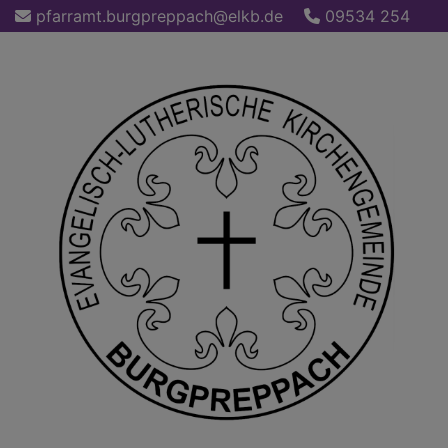
Direkt
pfarramt.burgpreppach@elkb.de
09534 254
zum
Inhalt