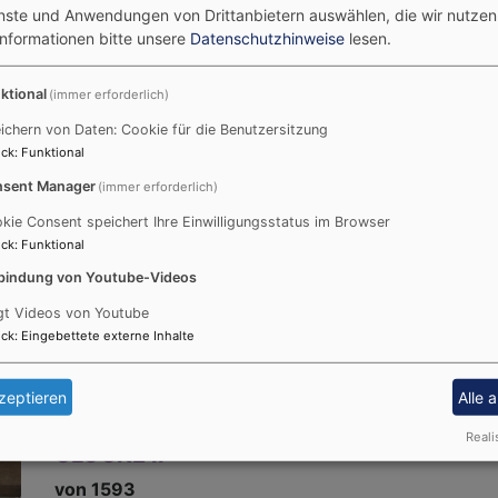
enste und Anwendungen von Drittanbietern auswählen, die wir nutze
tter Georg Ernst Fuchs von Bimbach 1593 der Gemeinde zw
Informationen bitte unsere
Datenschutzhinweise
lesen.
cke I) heute noch vorhanden ist.
ktional
(immer erforderlich)
ichern von Daten: Cookie für die Benutzersitzung
ck
:
Funktional
h die älteste Glocke im Turm. Gegossen wurde sie 1593 von
sent Manager
(immer erforderlich)
 775kg. Die Henkel der Krone sind jeweils mit einem bärtig
kie Consent speichert Ihre Einwilligungsstatus im Browser
alb der Krone berichtet vom Gießer der Glocke und nennt d
ck
:
Funktional
Glocke werden der Stifter der Glocke genannt und acht
bindung von Youtube-Videos
hrift am Schlagrand nennt abschließend das Bibelwort aus
gt Videos von Youtube
ck
:
Eingebettete externe Inhalte
zeptieren
Alle 
Reali
GLOCKE II
von 1593