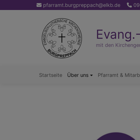
Direkt
pfarramt.burgpreppach@elkb.de
09
zum
Inhalt
Evang.-
mit den Kircheng
Startseite
Über uns
Pfarramt & Mitarb
Hauptnavigation