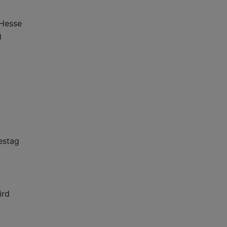
 Hesse
g
destag
ird