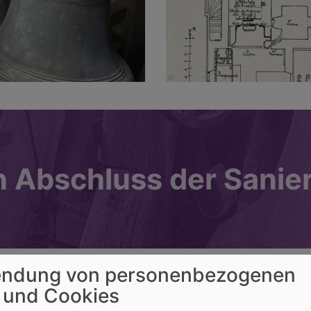
 Abschluss der Sanier
ndung von personenbezogenen
 und Cookies
er Burgpreppacher Glocken