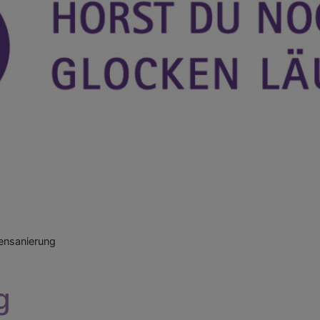
ensanierung
g