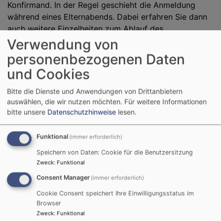
Konfirmand. In der Regel geschieht die Anmeldung
während eines Elternabends. Dabei erfahren Sie dann
auch weitere Einzelheiten zum Ablauf des
Konfirmationsunterrichtes. Eltern können ein Kind auch
Verwendung von
von sich aus beim Pfarrer oder bei der Pfarrerin
personenbezogenen Daten
anmelden.
und Cookies
Kostet der Unterricht etwas?
Bitte die Dienste und Anwendungen von Drittanbietern
Der Konfirmationsunterricht selbst ist kostenfrei. Für
auswählen, die wir nutzen möchten.
Für weitere Informationen
den Kauf einer Bibel und von Arbeitsmaterialien fallen
bitte unsere
Datenschutzhinweise
lesen.
in der Regel kleinere Ausgaben an. Dazu kommen
Teilnahmebeiträge für gemeinsame Freizeiten der
Funktional
(immer erforderlich)
Konfirmandinnen und Konfirmanden. Aber aus
Speichern von Daten: Cookie für die Benutzersitzung
finanziellen Gründen sollte die Teilnahme Ihres Kindes
Zweck
:
Funktional
an der Gruppe nicht scheitern. Sprechen Sie unsren
Consent Manager
(immer erforderlich)
Pfarrer gerne vertraulich darauf an.
Cookie Consent speichert Ihre Einwilligungsstatus im
Kann man nur konfirmiert werden,
Browser
wenn man am kirchlichen Unterricht
Zweck
:
Funktional