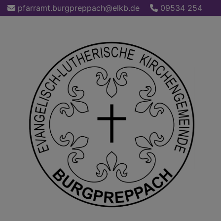
Direkt
pfarramt.burgpreppach@elkb.de
09534 254
zum
Inhalt